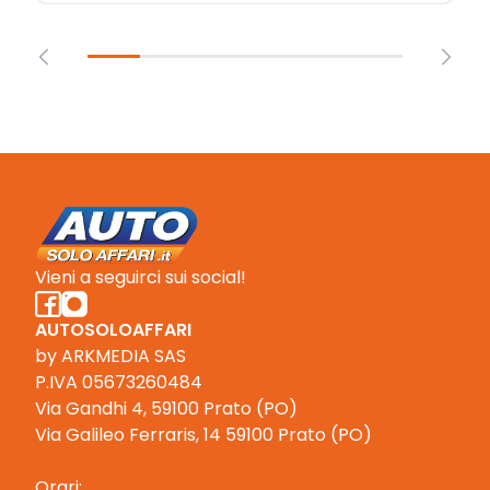
Vieni a seguirci sui social!
AUTOSOLOAFFARI
by ARKMEDIA SAS
P.IVA 05673260484
Via Gandhi 4, 59100 Prato (PO)
Via Galileo Ferraris, 14 59100 Prato (PO)
Orari: